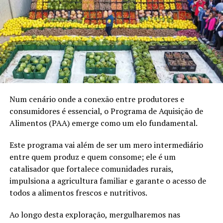
Objetivos do Pronaf
Os objetivos do Pronaf abrangem desde a promoção da
Num cenário onde a conexão entre produtores e
segurança alimentar até o estímulo à geração de renda
consumidores é essencial, o Programa de Aquisição de
no meio rural.
Alimentos (PAA) emerge como um elo fundamental.
Além disso, busca incentivar práticas sustentáveis,
Este programa vai além de ser um mero intermediário
fomentando o uso responsável dos recursos naturais.
entre quem produz e quem consome; ele é um
catalisador que fortalece comunidades rurais,
Ao apoiar a agricultura familiar, o programa contribui
impulsiona a agricultura familiar e garante o acesso de
para o desenvolvimento de comunidades rurais em todo
todos a alimentos frescos e nutritivos.
o país.
Ao longo desta exploração, mergulharemos nas
Para ter acesso ao Pronaf, é necessário atender a