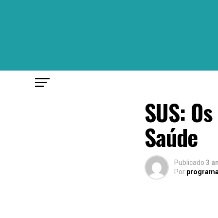
SUS: Os 
Saúde
Publicado
3 a
Por
programa