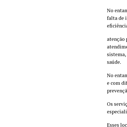
No entan
falta de
eficiênc
atenção 
atendime
sistema,
saúde.
No entan
e com di
prevençã
Os servi
especial
Esses lo