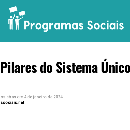
Pilares do Sistema Únic
nos atras
em
4 de janeiro de 2024
ssociais.net