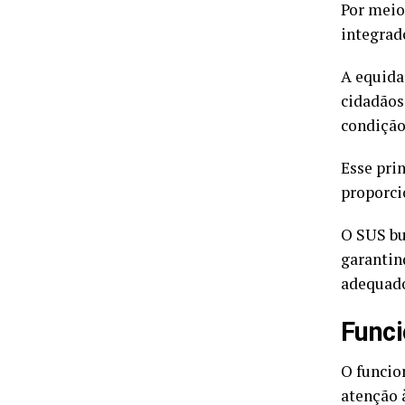
Por meio
integrad
A equida
cidadãos
condição
Esse prin
proporci
O SUS bu
garantin
adequad
Funci
O funcio
atenção à