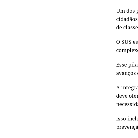
Um dos p
cidadãos
de classe
O SUS es
complexo
Esse pil
avanços 
A integr
deve ofe
necessid
Isso inc
prevençã