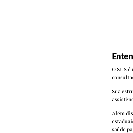
Ente
O SUS é 
consulta
Sua estr
assistênc
Além dis
estaduai
saúde pa