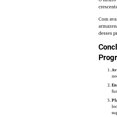
crescent
Com avan
armazena
desses p
Concl
Progr
Av
ne
En
fu
Pl
lo
su