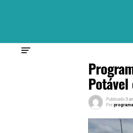
Program
Potável 
Publicado
3 a
Por
programa