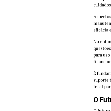
cuidados
Aspectos
manutenç
eficácia 
No entan
questões
para uso
financia
É fundam
suporte 
local pa
O Fut
O futuro