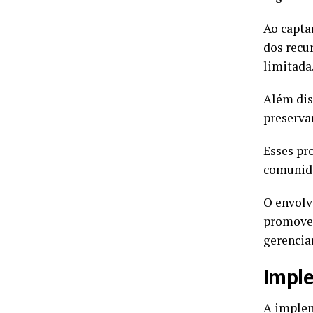
Ao capta
dos recu
limitada
Além diss
preserva
Esses pr
comunida
O envolv
promove 
gerenciar
Imple
A implem