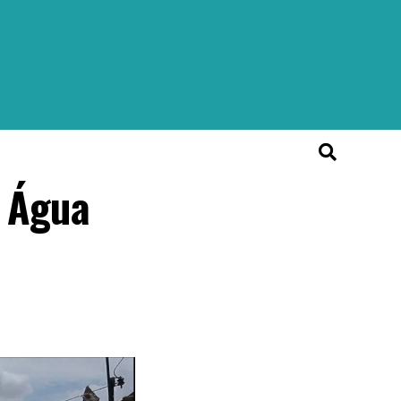
à Água