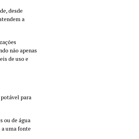
de, desde
 atendem a
zações
ndo não apenas
eis de uso e
 potável para
es ou de água
o a uma fonte