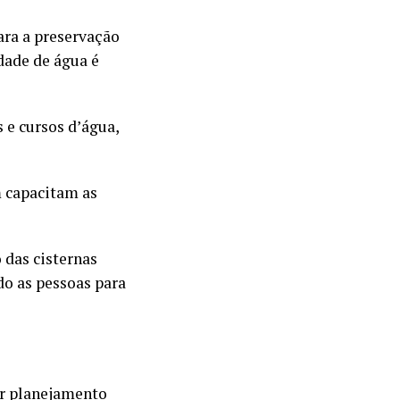
ara a preservação
dade de água é
s e cursos d’água,
 capacitam as
 das cisternas
o as pessoas para
r planejamento