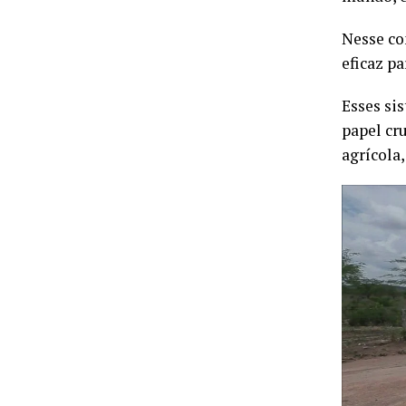
Nesse co
eficaz p
Esses si
papel cr
agrícola