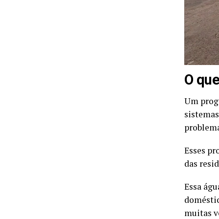
O que
Um progr
sistemas
problema
Esses pr
das resid
Essa águ
doméstic
muitas v