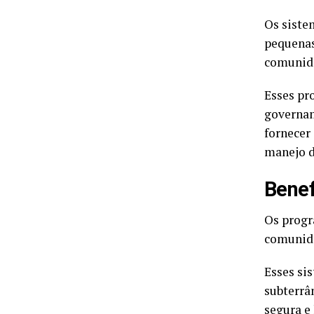
Os siste
pequenas
comunida
Esses pr
governam
fornecer
manejo d
Benef
Os progr
comunida
Esses si
subterrâ
segura e