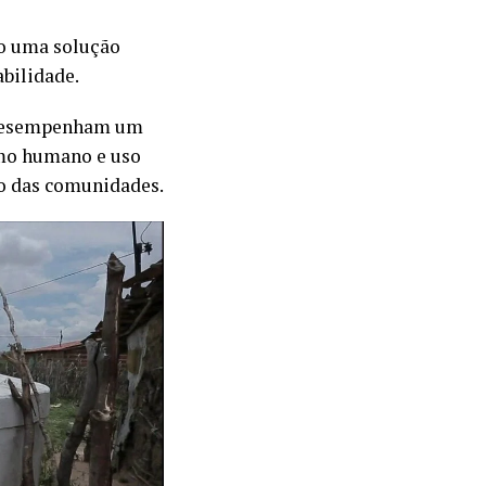
mo uma solução
abilidade.
a desempenham um
umo humano e uso
to das comunidades.